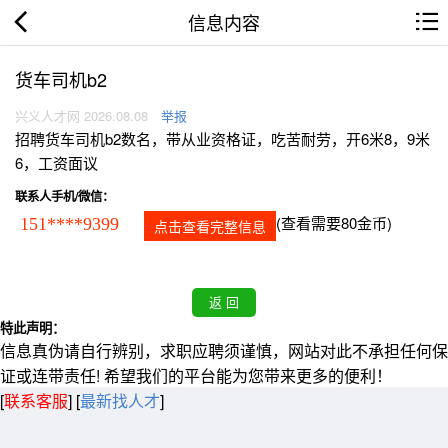
信息内容
货车司机b2
兴义人才网 2026.08.08
举报
招聘货车司机b2数名，带从业资格证，吃苦耐劳，开6米8，9米
6，工资面议
联系人手机/微信：
(查看需要80金币)
151****9399
点击查看完整信息
特此声明：
信息真伪请自行辨别，求职应聘须谨慎，网站对此不承担任何保
证或连带责任! 希望我们的平台能为您带来更多的便利！
[
联系客服
]
[
最新找人才
]