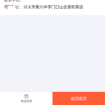
联系手机：
****
地 址：
兴义市第六中学门口山合茶奶茶店
返回首页
电话咨询